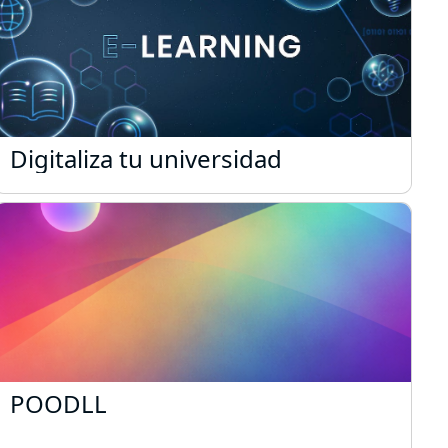
Digitaliza tu universidad
Digitaliza tu universidad
POODLL
POODLL