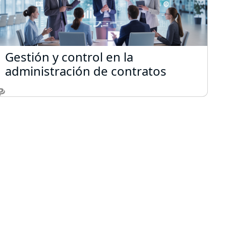
ión y Fundamentos
Gestión y control en la administración
Gestión y control en la
administración de contratos