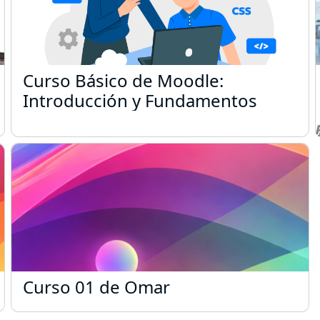
Curso Básico de Moodle: Introducc
Curso Básico de Moodle:
Introducción y Fundamentos
Curso 01 de Omar
Curso 01 de Omar