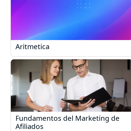
Aritmetica
Aritmetica
Fundamentos del Marketing de Afi
Fundamentos del Marketing de
Afiliados